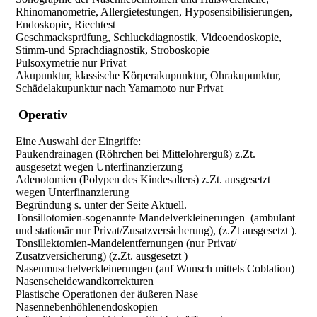
Rhinomanometrie, Allergietestungen, Hyposensibilisierungen,
Endoskopie, Riechtest
Geschmacksprüfung, Schluckdiagnostik, Videoendoskopie,
Stimm-und Sprachdiagnostik, Stroboskopie
Pulsoxymetrie nur Privat
Akupunktur, klassische Körperakupunktur, Ohrakupunktur,
Schädelakupunktur nach Yamamoto nur Privat
Operativ
Eine Auswahl der Eingriffe:
Paukendrainagen (Röhrchen bei Mittelohrerguß) z.Zt.
ausgesetzt wegen Unterfinanzierzung
Adenotomien (Polypen des Kindesalters) z.Zt. ausgesetzt
wegen Unterfinanzierung
Begründung s. unter der Seite Aktuell.
Tonsillotomien-sogenannte Mandelverkleinerungen (ambulant
und stationär nur Privat/Zusatzversicherung), (z.Zt ausgesetzt ).
Tonsillektomien-Mandelentfernungen (nur Privat/
Zusatzversicherung) (z.Zt. ausgesetzt )
Nasenmuschelverkleinerungen (auf Wunsch mittels Coblation)
Nasenscheidewandkorrekturen
Plastische Operationen der äußeren Nase
Nasennebenhöhlenendoskopien