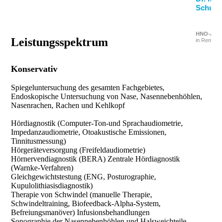
Leistungsspektrum
Konservativ
Spiegeluntersuchung des
gesamten
Fachgebietes,
Endoskopische Untersuchung von Nase, Nasennebenhöhlen,
Nasenrachen, Rachen und Kehlkopf
Hördiagnostik (Computer-Ton-und Sprachaudiometrie,
Impedanzaudiometrie, Otoakustische Emissionen,
Tinnitusmessung)
Hörgeräteversorgung (Freifeldaudiometrie)
Hörnervendiagnostik (BERA) Zentrale Hördiagnostik
(Warnke-Verfahren)
Gleichgewichtstestung (ENG, Posturographie,
Kupulolithiasisdiagnostik)
Therapie von Schwindel (manuelle Therapie,
Schwindeltraining, Biofeedback-Alpha-System,
Befreiungsmanöver) Infusionsbehandlungen
Sonographie der Nasennebenhöhlen und Halsweichteile,